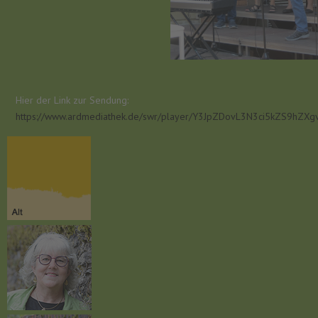
Hier der Link zur Sendung:
https://www.ardmediathek.de/swr/player/Y3JpZDovL3N3ci5kZS9hZX