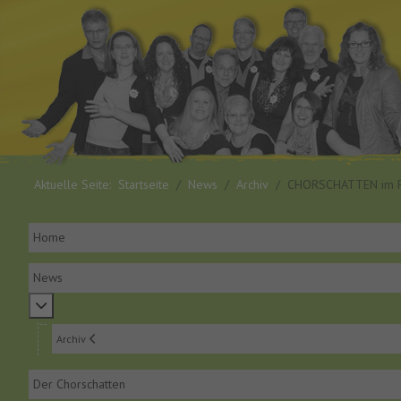
Aktuelle Seite:
Startseite
News
Archiv
CHORSCHATTEN im Fe
Home
News
Weitere Informationen: News
Archiv
Der Chorschatten