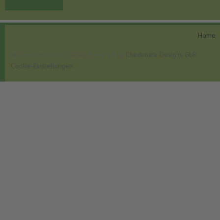
Home
© Chorschatten e.V. 2026, Powered by
Checkmate Designs GbR
Cookie-Einstellungen